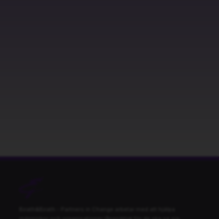
Birath&Birath - Partners in Change arbetar med att hjälpa
människor och organisationer långsiktigt för de ska se sig