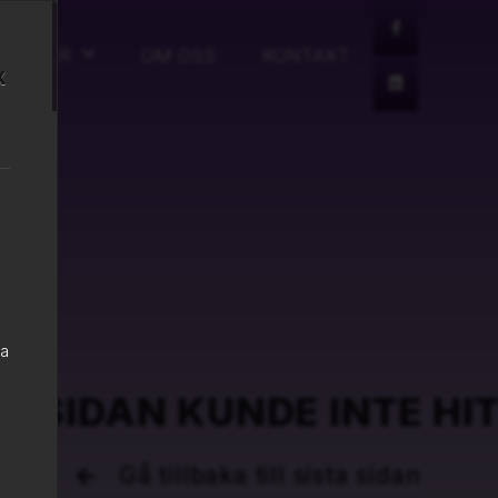
ÄNSTER
OM OSS
KONTAKT
x
da
! SIDAN KUNDE INTE HI
m
Gå tillbaka till sista sidan