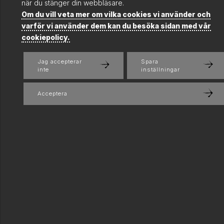
när du stänger din webbläsare.
Om du vill veta mer om vilka cookies vi använder och
varför vi använder dem kan du besöka sidan med vår
cookiepolicy.
Jag accepterar
Spara
inte
inställningar
Acceptera
KONTAKT
0704610769
Maila oss:
fredrik@birathbirath.com